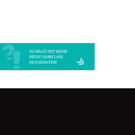
DU BRAUCHST MEHR
INFOS? DANN LASS
DICH BERATEN!