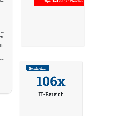
für
ten
en.
io,
vor
Berufsfelder
106x
IT-Bereich