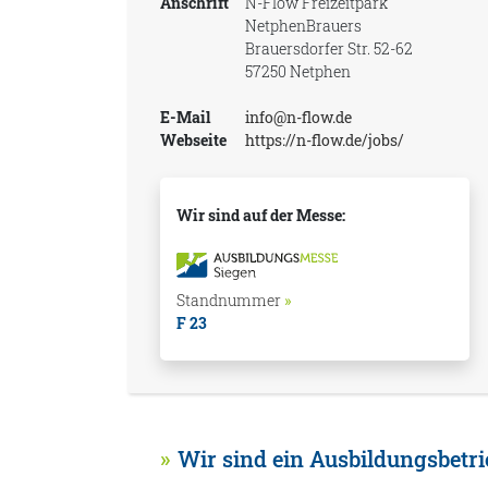
Anschrift
N-Flow Freizeitpark
NetphenBrauers
Brauersdorfer Str. 52-62
57250 Netphen
E-Mail
info@n-flow.de
Webseite
https://n-flow.de/jobs/
Wir sind auf der Messe:
Standnummer
»
F 23
Wir sind ein Ausbildungsbetri