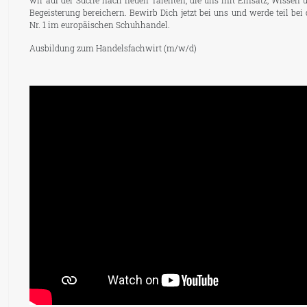
wir auf der Suche nach neuen Talenten, die uns mit Einsatz, Wissen 
Begeisterung bereichern. Bewirb Dich jetzt bei uns und werde teil bei 
Nr. 1 im europäischen Schuhhandel.
Ausbildung zum Handelsfachwirt (m/w/d)