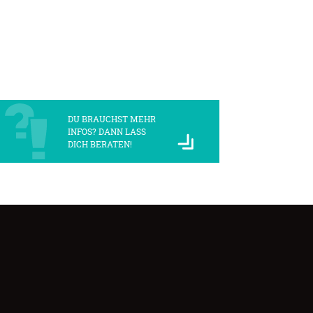
DU BRAUCHST MEHR
INFOS? DANN LASS
DICH BERATEN!