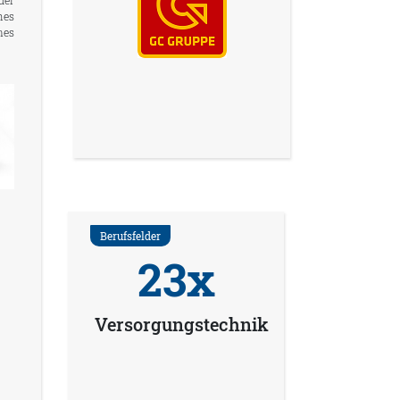
der
hes
nes
Berufsfelder
23x
Versorgungstechnik