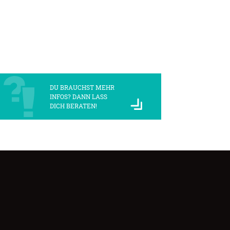
DU BRAUCHST MEHR
INFOS? DANN LASS
DICH BERATEN!