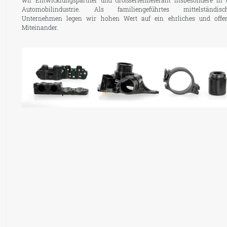
wir Entwicklungspartner und Großserienlieferant insbesondere in 
Automobilindustrie. Als familiengeführtes mittelständisc
Unternehmen legen wir hohen Wert auf ein ehrliches und offe
Miteinander.