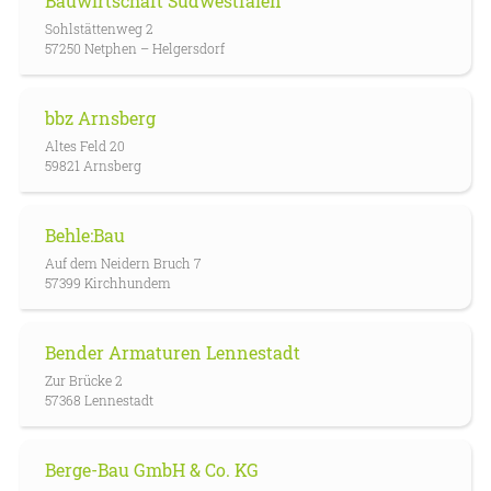
Bauwirtschaft Südwestfalen
Sohlstättenweg 2
57250 Netphen – Helgersdorf
bbz Arnsberg
Altes Feld 20
59821 Arnsberg
Behle:Bau
Auf dem Neidern Bruch 7
57399 Kirchhundem
Bender Armaturen Lennestadt
Zur Brücke 2
57368 Lennestadt
Berge-Bau GmbH & Co. KG