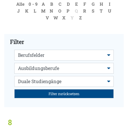
Alle
0 - 9
A
B
C
D
E
F
G
H
I
J
K
L
M
N
O
P
Q
R
S
T
U
V
W
X
Y
Z
Filter
Filter zurücksetzen
8