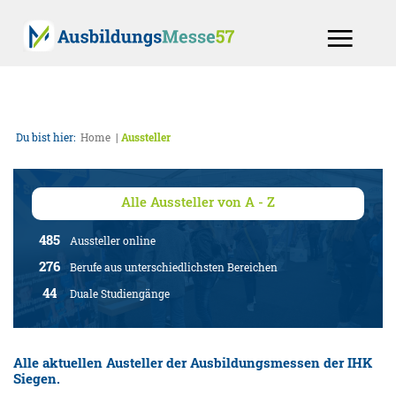
Du bist hier:
Home
Aussteller
Alle Aussteller von A - Z
485
Aussteller online
276
Berufe aus unterschiedlichsten Bereichen
44
Duale Studiengänge
Alle aktuellen Austeller der Ausbildungsmessen der IHK
Siegen.