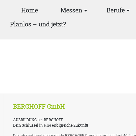
Home
Messen
Berufe
Planlos – und jetzt?
BERGHOFF GmbH
AUSBILDUNG
bei
BERGHOFF
Dein Schlüssel
in eine
erfolgreiche Zukunft!
Die international operierende BERGHOFF Group gehört seit fast 40 Jah