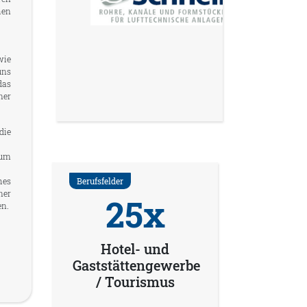
hen
wie
uns
das
ner
die
zum
hes
Berufsfelder
ner
25x
en.
Hotel- und
Gaststättengewerbe
/ Tourismus