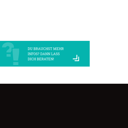
DU BRAUCHST MEHR
INFOS? DANN LASS
DICH BERATEN!