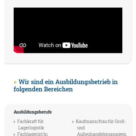
Wir sind ein Ausbildungsbetrieb in
folgenden Bereichen
Ausbildungsberufe
Fachkraft für
Kaufmann/frau für Groß-
Lagerlogistik
und
Fachlagerist/in
Außenhandelsmanagem